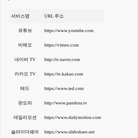
서비스명
URL 주소
유튜브
https://www.youtube.com
비메오
https://vimeo.com
네이버 TV
http://tv.naver.com
카카오 TV
https://tv.kakao.com
테드
https://www.ted.com
판도라
http://www.pandora.tv
데일리모션
https://www.dailymotion.com
슬라이더쉐어
https://www.slideshare.net